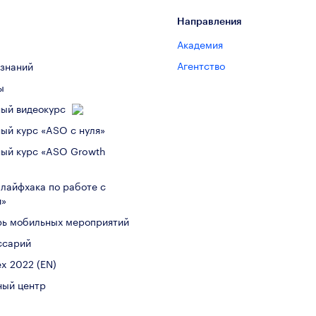
Направления
Академия
Агентство
 знаний
ы
ный видеокурс
ый курс «ASO с нуля»
ный курс «ASO Growth
 лайфхака по работе с
и»
рь мобильных мероприятий
ссарий
x 2022 (EN)
ный центр