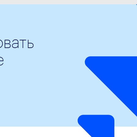
вать
е