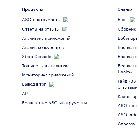
Продукты
Знания
ASO-инструменты
Блог
Ответы на отзывы
Сборник
Вебинар
Аналитика приложений
Бесплат
Анализ конкурентов
Store Console
Бесплатн
Бесплат
Топ-чарты и аналитика
Hacks»
Мониторинг приложений
Гайд «33
Вывод в топ
отзывам
API
Календа
Бесплатные ASO-инструменты
ASO-гло
ASO Inde
Справоч