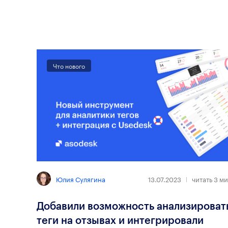
Что нового
Юлия Сулягина
13.07.2023
читать
3
ми
Добавили возможность анализироват
теги на отзывах и интегрировали