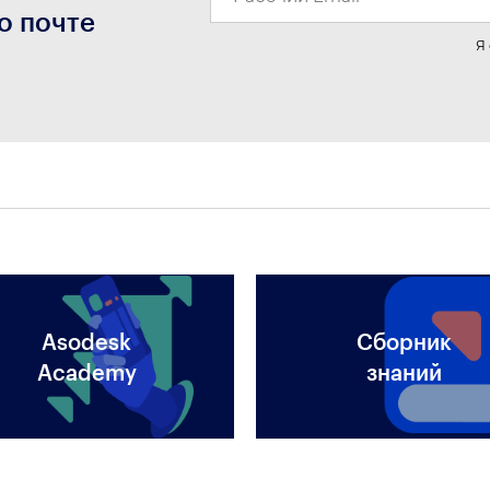
о почте
Я
Asodesk
Сборник
Academy
знаний