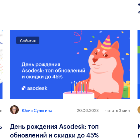
н
и
События
Юлия Сулягина
н
20.06.2023
читать
3
мин
ь
День рождения Asodesk: топ
обновлений и скидки до 45%