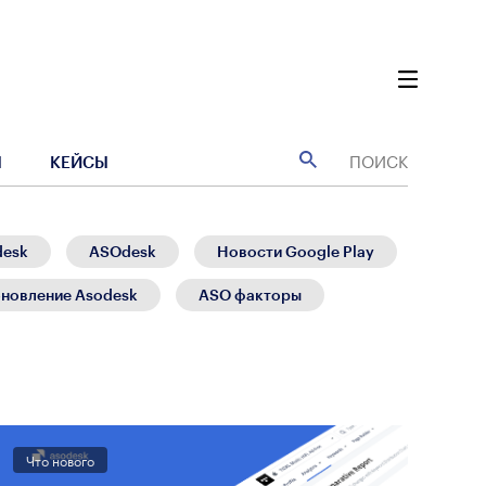
Ы
КЕЙСЫ
desk
ASOdesk
Новости Google Play
новление Asodesk
ASO факторы
Что нового