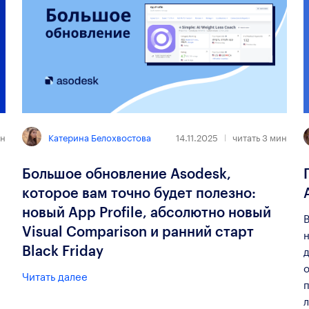
Катерина Белохвостова
н
14.11.2025
читать
3
мин
Большое обновление Asodesk,
которое вам точно будет полезно:
новый App Profile, абсолютно новый
Visual Comparison и ранний старт
н
Black Friday
Читать далее
п
л