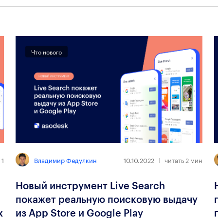
Что нового
Владимир Федулкин
 1
10.10.2022
читать
2
мин
Новый инструмент Live Search
покажет реальную поисковую выдачу
х
из App Store и Google Play