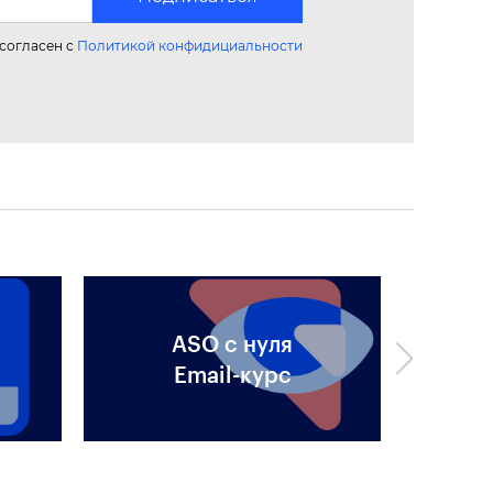
 согласен с
Политикой конфидициальности
ASO c нуля
ASO
Email-курс