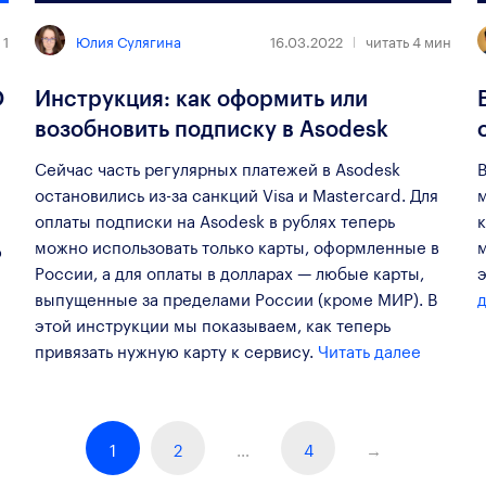
Юлия Сулягина
 1
16.03.2022
читать
4
мин
O
Инструкция: как оформить или
возобновить подписку в Asodesk
Сейчас часть регулярных платежей в Asodesk
остановились из-за санкций Visa и Mastercard. Для
оплаты подписки на Asodesk в рублях теперь
можно использовать только карты, оформленные в
ю
России, а для оплаты в долларах — любые карты,
э
выпущенные за пределами России (кроме МИР). В
этой инструкции мы показываем, как теперь
привязать нужную карту к сервису.
Читать далее
1
2
…
4