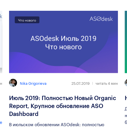
Что нового
Nika Grigorieva
н
25.07.2019
читать
4
мин
Июль 2019: Полностью Новый Organic
Report, Крупное обновление ASO
Д
Dashboard
ее
В июльском обновлении ASOdesk: полностью