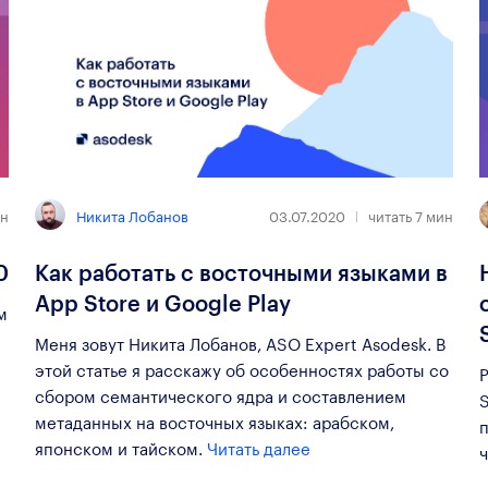
Никита Лобанов
н
03.07.2020
читать
7
мин
0
Как работать с восточными языками в
App Store и Google Play
м
Меня зовут Никита Лобанов, ASO Expert Asodesk. В
этой статье я расскажу об особенностях работы со
сбором семантического ядра и составлением
S
метаданных на восточных языках: арабском,
п
японском и тайском.
Читать далее