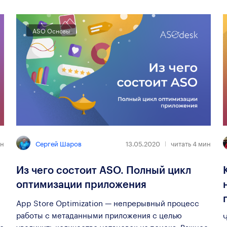
ASO Основы
Сергей Шаров
н
13.05.2020
читать
4
мин
Из чего состоит ASO. Полный цикл
оптимизации приложения
App Store Optimization — непрерывный процесс
работы с метаданными приложения с целью
Ч
о
увеличить количество установок из поиска. Важное