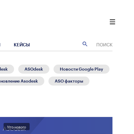
Ы
КЕЙСЫ
desk
ASOdesk
Новости Google Play
новление Asodesk
ASO факторы
Что нового