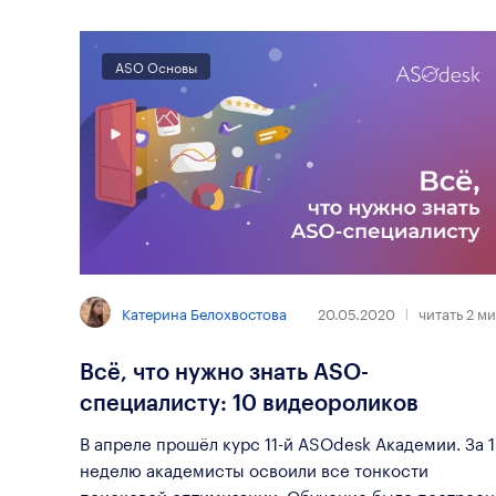
ASO Основы
Катерина Белохвостова
20.05.2020
читать
2
ми
Всё, что нужно знать ASO-
специалисту: 10 видеороликов
В апреле прошёл курс 11-й ASOdesk Академии. За 1
неделю академисты освоили все тонкости
поисковой оптимизации. Обучение было построен