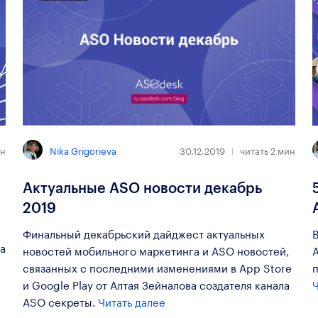
Nika Grigorieva
н
30.12.2019
читать
2
мин
Актуальные ASO новости декабрь
2019
Финальный декабрьский дайджест актуальных
а
новостей мобильного маркетинга и ASO новостей,
связанных с последними изменениями в App Store
и Google Play от Алтая Зейналова создателя канала
Ч
ASO секреты.
Читать далее