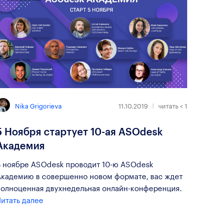
Nika Grigorieva
11.10.2019
читать
< 1
5 Ноября стартует 10-ая ASOdesk
Академия
В ноябре ASOdesk проводит 10-ю ASOdesk
Академию в совершенно новом формате, вас ждет
полноценная двухнедельная онлайн-конференция.
итать далее