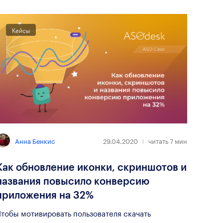
Кейсы
Анна Бенкис
29.04.2020
читать
7
мин
Как обновление иконки, скриншотов и
названия повысило конверсию
приложения на 32%
тобы мотивировать пользователя скачать