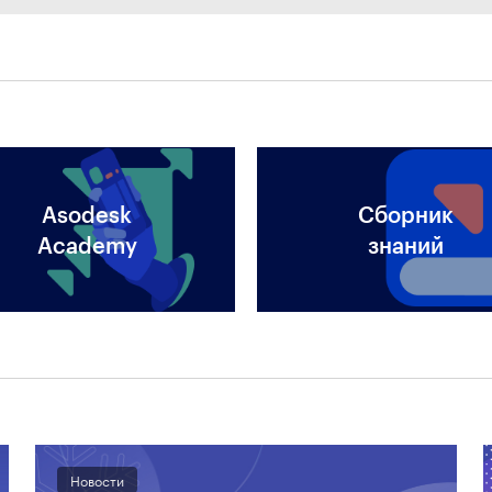
Asodesk
Сборник
Academy
знаний
Новости