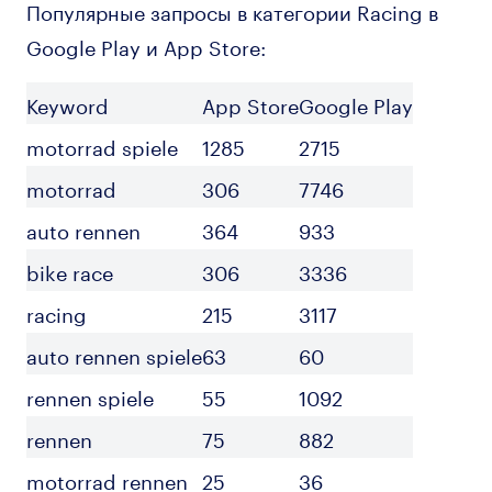
Популярные запросы в категории Racing в
Google Play и App Store:
Keyword
App Store
Google Play
motorrad spiele
1285
2715
motorrad
306
7746
auto rennen
364
933
bike race
306
3336
racing
215
3117
auto rennen spiele
63
60
rennen spiele
55
1092
rennen
75
882
motorrad rennen
25
36