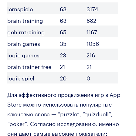
lernspiele
63
3174
brain training
63
882
gehirntraining
65
1167
brain games
35
1056
logic games
23
216
brain trainer free
21
21
logik spiel
20
0
Для эффективного продвижения игр в App
Store можно использовать популярные
ключевые слова — “puzzle”, “quizduell”,
“poker”. Согласно исследованию, именно
они дают самые высокие показатели: