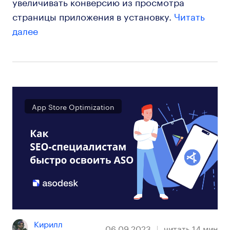
увеличивать конверсию из просмотра
страницы приложения в установку.
Читать
далее
App Store Optimization
Кирилл 
06.09.2023
читать
14
мин