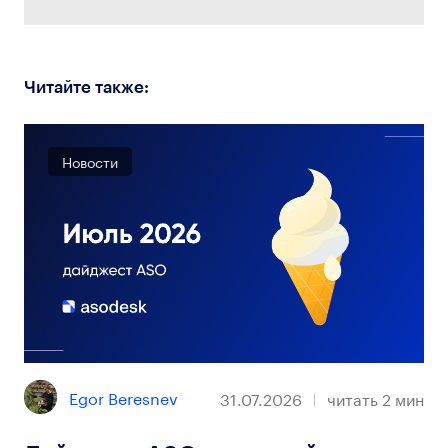
Читайте также:
Новости
Egor Beresnev
31.07.2026
читать
2
мин