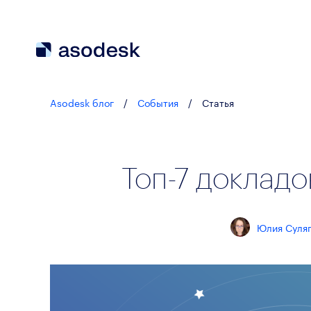
Asodesk блог
/
События
/
Статья
Топ-7 докладо
Юлия Суля