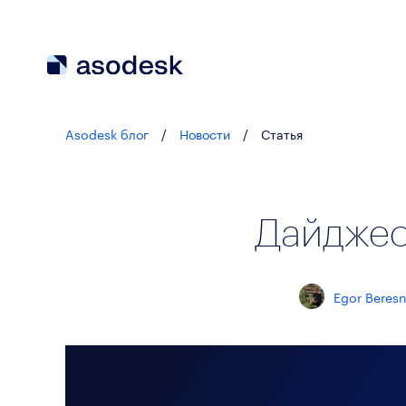
Asodesk блог
/
Новости
/
Статья
Дайджес
Egor Beres