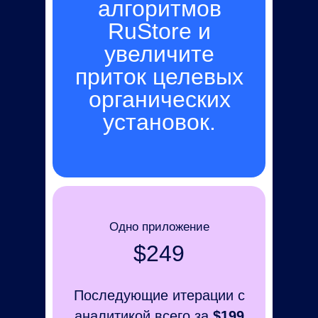
алгоритмов
RuStore и
увеличите
приток целевых
органических
установок.
Одно приложение
$249
Последующие итерации c
аналитикой всего за
$199