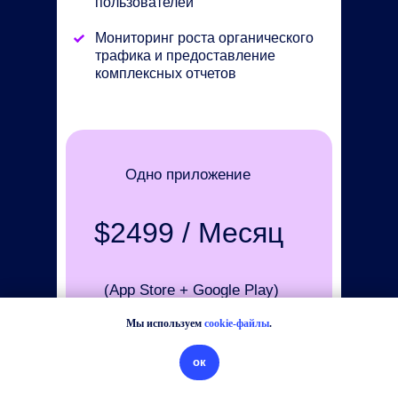
пользователей
Мониторинг роста органического
трафика и предоставление
комплексных отчетов
Одно приложение
$2499 / Месяц
(App Store + Google Play)
Мы используем
cookie-файлы
.
Asodesk
для
ок
Выгода до -80%
Участвовать в программе
стартапов
Запланировать звонок с экспертом